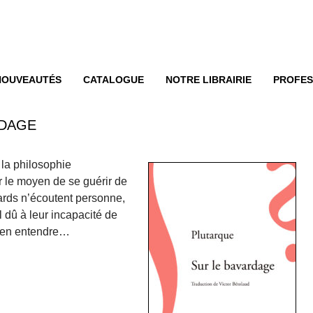
enu
ER AU CONTENU
NOUVEAUTÉS
CATALOGUE
NOTRE LIBRAIRIE
PROFES
RDAGE
 la philosophie
r le moyen de se guérir de
vards n’écoutent personne,
l dû à leur incapacité de
 rien entendre…