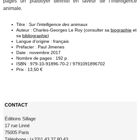
pages un plaidoyer définitif en faveur de l’intelligence
animale.
Titre :
Sur l'intelligence des animaux
Auteur : Charles-Georges Le Roy (consulter sa
biographie
et
sa
bibliographie
)
Langue d'origine : français
Préfacier : Paul Jimenes
Date : novembre 2017
Nombre de pages : 192 p.
ISBN : 979-10-91896-70-2 / 9791091896702
Prix : 13,50 €
CONTACT
Éditions Sillage
17 rue Linné
75005 Paris
Téléphone : (+33)1 43 37 80 43