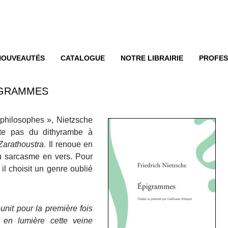
enu
ER AU CONTENU
NOUVEAUTÉS
CATALOGUE
NOTRE LIBRAIRIE
PROFES
IGRAMMES
philosophes », Nietzsche
nte pas du dithyrambe à
Zarathoustra
. Il renoue en
du sarcasme en vers. Pour
il choisit un genre oublié
unit pour la première fois
en lumière cette veine