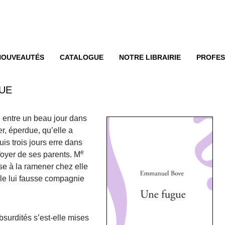
enu
ER AU CONTENU
NOUVEAUTÉS
CATALOGUE
NOTRE LIBRAIRIE
PROFES
UE
, entre un beau jour dans
r, éperdue, qu’elle a
uis trois jours erre dans
e
foyer de ses parents. M
ose à la ramener chez elle
ille lui fausse compagnie
bsurdités s’est-elle mises