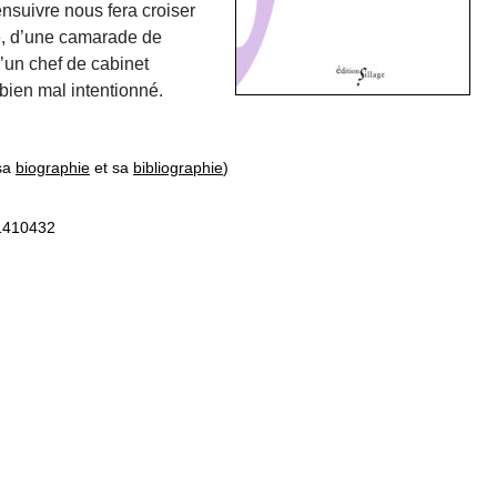
ensuivre nous fera croiser
e, d’une camarade de
d’un chef de cabinet
bien mal intentionné.
 sa
biographie
et sa
bibliographie
)
81410432