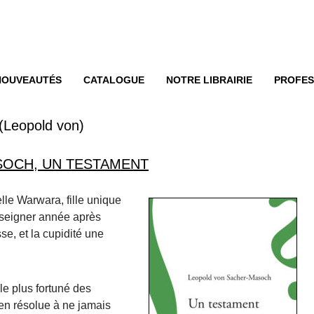
enu
ER AU CONTENU
NOUVEAUTÉS
CATALOGUE
NOTRE LIBRAIRIE
PROFES
(Leopold von)
OCH, UN TESTAMENT
lle Warwara, fille unique
nseigner année après
se, et la cupidité une
 le plus fortuné des
ien résolue à ne jamais