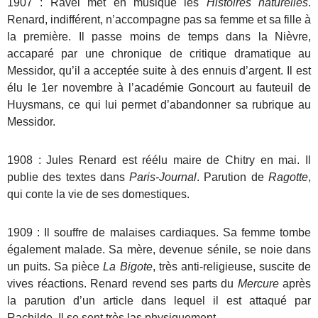
1907 : Ravel met en musique les
Histoires naturelles
.
Renard, indifférent, n’accompagne pas sa femme et sa fille à
la première. Il passe moins de temps dans la Nièvre,
accaparé par une chronique de critique dramatique au
Messidor, qu’il a acceptée suite à des ennuis d’argent. Il est
élu le 1er novembre à l’académie Goncourt au fauteuil de
Huysmans, ce qui lui permet d’abandonner sa rubrique au
Messidor.
1908 : Jules Renard est réélu maire de Chitry en mai. Il
publie des textes dans
Paris-Journal
. Parution de
Ragotte
,
qui conte la vie de ses domestiques.
1909 : Il souffre de malaises cardiaques. Sa femme tombe
également malade. Sa mère, devenue sénile, se noie dans
un puits. Sa pièce
La Bigote
, très anti-religieuse, suscite de
vives réactions. Renard revend ses parts du
Mercure
après
la parution d’un article dans lequel il est attaqué par
Rachilde. Il se sent très las physiquement.