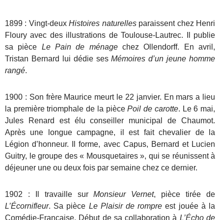
1899 : Vingt-deux
Histoires naturelles
paraissent chez Henri
Floury avec des illustrations de Toulouse-Lautrec. Il publie
sa pièce
Le Pain de ménage
chez Ollendorff. En avril,
Tristan Bernard lui dédie ses
Mémoires d’un jeune homme
rangé
.
1900 : Son frère Maurice meurt le 22 janvier. En mars a lieu
la première triomphale de la pièce
Poil de carotte
. Le 6 mai,
Jules Renard est élu conseiller municipal de Chaumot.
Après une longue campagne, il est fait chevalier de la
Légion d’honneur. Il forme, avec Capus, Bernard et Lucien
Guitry, le groupe des « Mousquetaires », qui se réunissent à
déjeuner une ou deux fois par semaine chez ce dernier.
1902 : Il travaille sur
Monsieur Vernet
, pièce tirée de
L’Écornifleur
. Sa pièce
Le Plaisir de rompre
est jouée à la
Comédie-Française. Début de sa collaboration à
L’Écho de