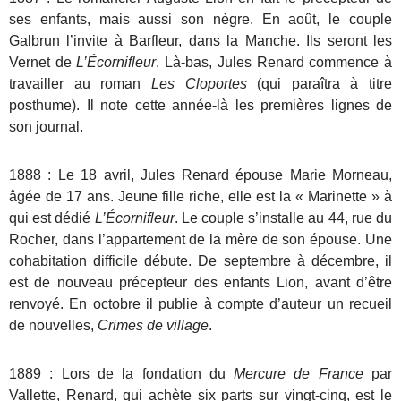
ses enfants, mais aussi son nègre. En août, le couple
Galbrun l’invite à Barfleur, dans la Manche. Ils seront les
Vernet de
L’Écornifleur
. Là-bas, Jules Renard commence à
travailler au roman
Les Cloportes
(qui paraîtra à titre
posthume). Il note cette année-là les premières lignes de
son journal.
1888 : Le 18 avril, Jules Renard épouse Marie Morneau,
âgée de 17 ans. Jeune fille riche, elle est la « Marinette » à
qui est dédié
L’Écornifleur
. Le couple s’installe au 44, rue du
Rocher, dans l’appartement de la mère de son épouse. Une
cohabitation difficile débute. De septembre à décembre, il
est de nouveau précepteur des enfants Lion, avant d’être
renvoyé. En octobre il publie à compte d’auteur un recueil
de nouvelles,
Crimes de village
.
1889 : Lors de la fondation du
Mercure de France
par
Vallette, Renard, qui achète six parts sur vingt-cinq, est le