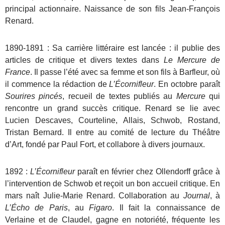
principal actionnaire. Naissance de son fils Jean-François
Renard.
1890-1891 : Sa carrière littéraire est lancée : il publie des
articles de critique et divers textes dans
Le Mercure de
France
. Il passe l’été avec sa femme et son fils à Barfleur, où
il commence la rédaction de
L’Écornifleur
. En octobre paraît
Sourires pincés
, recueil de textes publiés au
Mercure
qui
rencontre un grand succès critique. Renard se lie avec
Lucien Descaves, Courteline, Allais, Schwob, Rostand,
Tristan Bernard. Il entre au comité de lecture du Théâtre
d’Art, fondé par Paul Fort, et collabore à divers journaux.
1892 :
L’Écornifleur
paraît en février chez Ollendorff grâce à
l’intervention de Schwob et reçoit un bon accueil critique. En
mars naît Julie-Marie Renard. Collaboration au
Journal
, à
L’Écho de Paris
, au
Figaro
. Il fait la connaissance de
Verlaine et de Claudel, gagne en notoriété, fréquente les