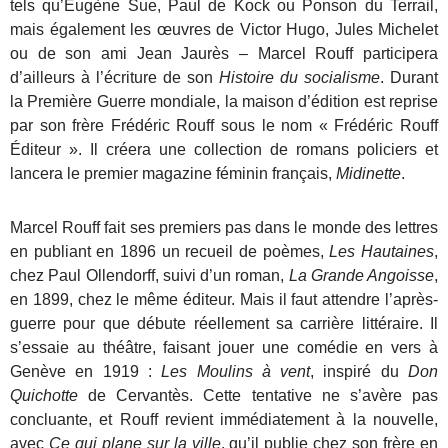
tels qu’Eugène Sue, Paul de Kock ou Ponson du Terrail,
mais également les œuvres de Victor Hugo, Jules Michelet
ou de son ami Jean Jaurès – Marcel Rouff participera
d’ailleurs à l’écriture de son
Histoire du socialisme
. Durant
la Première Guerre mondiale, la maison d’édition est reprise
par son frère Frédéric Rouff sous le nom « Frédéric Rouff
Éditeur ». Il créera une collection de romans policiers et
lancera le premier magazine féminin français,
Midinette
.
Marcel Rouff fait ses premiers pas dans le monde des lettres
en publiant en 1896 un recueil de poèmes,
Les Hautaines
,
chez Paul Ollendorff, suivi d’un roman,
La Grande Angoisse
,
en 1899, chez le même éditeur. Mais il faut attendre l’après-
guerre pour que débute réellement sa carrière littéraire. Il
s’essaie au théâtre, faisant jouer une comédie en vers à
Genève en 1919 :
Les Moulins à vent
, inspiré du
Don
Quichotte
de Cervantès. Cette tentative ne s’avère pas
concluante, et Rouff revient immédiatement à la nouvelle,
avec
Ce qui plane sur la ville
, qu’il publie chez son frère en