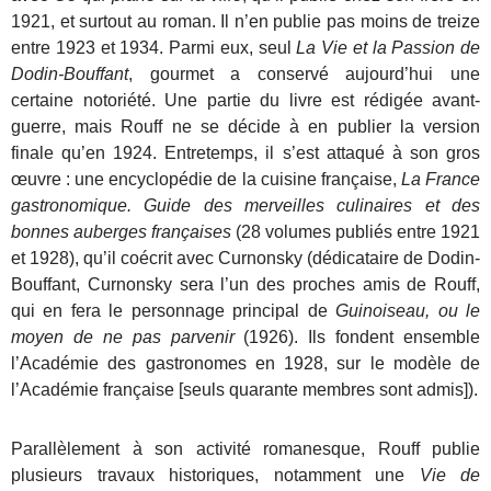
1921, et surtout au roman. Il n’en publie pas moins de treize
entre 1923 et 1934. Parmi eux, seul
La Vie et la Passion de
Dodin-Bouffant
, gourmet a conservé aujourd’hui une
certaine notoriété. Une partie du livre est rédigée avant-
guerre, mais Rouff ne se décide à en publier la version
finale qu’en 1924. Entretemps, il s’est attaqué à son gros
œuvre : une encyclopédie de la cuisine française,
La France
gastronomique. Guide des merveilles culinaires et des
bonnes auberges françaises
(28 volumes publiés entre 1921
et 1928), qu’il coécrit avec Curnonsky (dédicataire de Dodin-
Bouffant, Curnonsky sera l’un des proches amis de Rouff,
qui en fera le personnage principal de
Guinoiseau, ou le
moyen de ne pas parvenir
(1926). Ils fondent ensemble
l’Académie des gastronomes en 1928, sur le modèle de
l’Académie française [seuls quarante membres sont admis]).
Parallèlement à son activité romanesque, Rouff publie
plusieurs travaux historiques, notamment une
Vie de