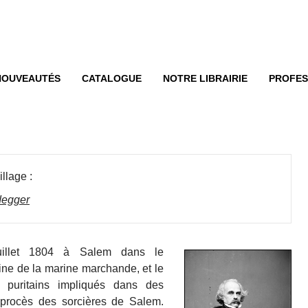
enu
ER AU CONTENU
NOUVEAUTÉS
CATALOGUE
NOTRE LIBRAIRIE
PROFES
llage :
degger
uillet 1804 à Salem dans le
taine de la marine marchande, et le
 puritains impliqués dans des
 procès des sorcières de Salem.