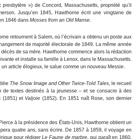
 presbytère ») de Concord, Massachusetts, propriété qu’il
erson. Jusqu’en 1845, Hawthorne écrit une vingtaine de
s en 1846 dans
Mosses from an Old Manse
.
orne retournent à Salem, où l’écrivain a obtenu un poste aux
 changement de majorité électorale de 1849. La même année
t le décès de sa mère. Hawthorne commence alors la rédaction
suivante et installe sa famille à Lenox, dans le Massachusetts.
ns un article élogieux, le salue comme un nouveau Messie.
ublie
The Snow Image and Other Twice-Told Tales
, le recueil
n de textes destinés à la jeunesse – et se consacre à des
s
(1851) et
Valjoie
(1852). En 1851 naît Rose, son dernier
 Pierce à la présidence des États-Unis, Hawthorne obtient un
upera quatre ans, sans écrire. De 1857 à 1859, il voyage en
mérique pour rédiger
Le Faune de marbre
, qui paraît en 1860.