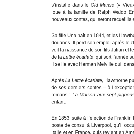
s’installe dans le
Old Manse
(« Vieux
loue à la famille de Ralph Waldo Em
nouveaux contes, qui seront recueilli
Sa fille Una naît en 1844, et les Hawth
douanes. Il perd son emploi après le
voit la naissance de son fils Julian e
de la
Lettre écarlate
, qui sort l’année 
Il se lie avec Herman Melville qui, da
Après
La Lettre écarlate
, Hawthorne p
de ses derniers contes – à l’exceptio
romans :
La Maison aux sept pignon
enfant.
En 1853, suite à l’élection de Franklin
poste de consul à Liverpool, qu’il occ
Italie et en France, puis revient en A