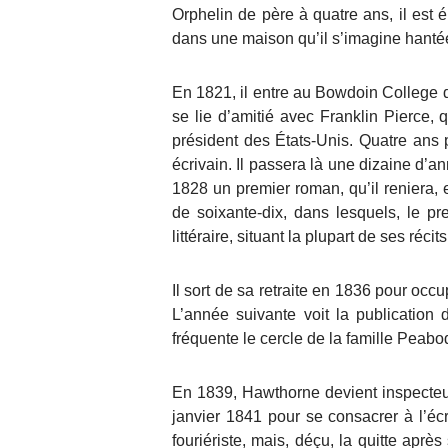
Orphelin de père à quatre ans, il est 
dans une maison qu’il s’imagine hanté
En 1821, il entre au Bowdoin College d
se lie d’amitié avec Franklin Pierce,
président des États-Unis. Quatre ans p
écrivain. Il passera là une dizaine d’an
1828 un premier roman, qu’il reniera, 
de soixante-dix, dans lesquels, le pre
littéraire, situant la plupart de ses réc
Il sort de sa retraite en 1836 pour occ
L’année suivante voit la publication
fréquente le cercle de la famille Peabo
En 1839, Hawthorne devient inspecteu
janvier 1841 pour se consacrer à l’écr
fouriériste, mais, déçu, la quitte apr