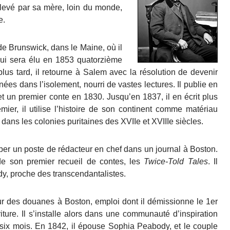
élevé par sa mère, loin du monde,
e.
e Brunswick, dans le Maine, où il
 qui sera élu en 1853 quatorzième
lus tard, il retourne à Salem avec la résolution de devenir
nées dans l’isolement, nourri de vastes lectures. Il publie en
et un premier conte en 1830. Jusqu’en 1837, il en écrit plus
mier, il utilise l’histoire de son continent comme matériau
its dans les colonies puritaines des XVIIe et XVIIIe siècles.
uper un poste de rédacteur en chef dans un journal à Boston.
 de son premier recueil de contes, les
Twice-Told Tales
. Il
dy, proche des transcendantalistes.
r des douanes à Boston, emploi dont il démissionne le 1er
iture. Il s’installe alors dans une communauté d’inspiration
ès six mois. En 1842, il épouse Sophia Peabody, et le couple